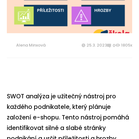
Alena Minxová
25.3. 2023
1805x
0
SWOT analýza je užitečný nástroj pro
každého podnikatele, který plánuje
založení e-shopu. Tento nástroj pomáhá
identifikovat silné a slabé stránky
podnikání a určit příležitosti a hrozby,