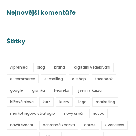
Nejnovější komentáře
Štítky
AIprehled
blog
brand
digitální vzdělávání
e-commerce
e-mailing
e-shop
facebook
google
grafika
Heureka
jsem v kurzu
klíčová slova
kurz
kurzy
logo
marketing
marketingové strategie
nový směr
návod
návštěvnost
ochranná značka
online
Overviews