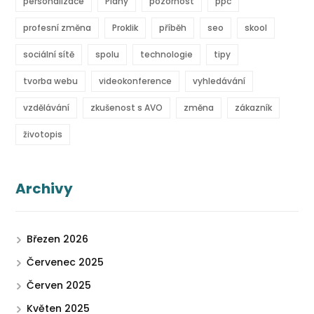
personalizace
Plány
pozornost
ppc
profesní změna
Proklik
příběh
seo
skool
sociální sítě
spolu
technologie
tipy
tvorba webu
videokonference
vyhledávání
vzdělávání
zkušenost s AVO
změna
zákazník
životopis
Archivy
Březen 2026
Červenec 2025
Červen 2025
Květen 2025