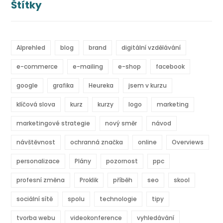
Štítky
AIprehled
blog
brand
digitální vzdělávání
e-commerce
e-mailing
e-shop
facebook
google
grafika
Heureka
jsem v kurzu
klíčová slova
kurz
kurzy
logo
marketing
marketingové strategie
nový směr
návod
návštěvnost
ochranná značka
online
Overviews
personalizace
Plány
pozornost
ppc
profesní změna
Proklik
příběh
seo
skool
sociální sítě
spolu
technologie
tipy
tvorba webu
videokonference
vyhledávání