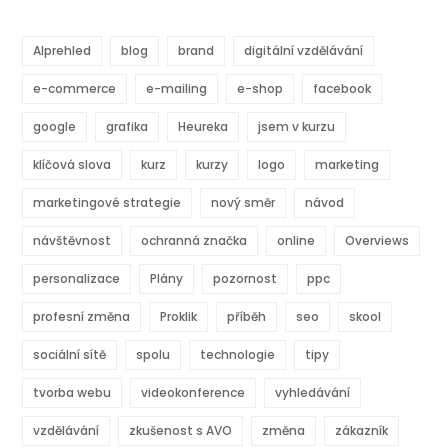
AIprehled
blog
brand
digitální vzdělávání
e-commerce
e-mailing
e-shop
facebook
google
grafika
Heureka
jsem v kurzu
klíčová slova
kurz
kurzy
logo
marketing
marketingové strategie
nový směr
návod
návštěvnost
ochranná značka
online
Overviews
personalizace
Plány
pozornost
ppc
profesní změna
Proklik
příběh
seo
skool
sociální sítě
spolu
technologie
tipy
tvorba webu
videokonference
vyhledávání
vzdělávání
zkušenost s AVO
změna
zákazník