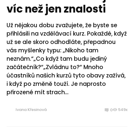
víc než jen znalosti
Už nějakou dobu zvažujete, že byste se
přihlásili na vzdělávací kurz. Pokaždé, když
už se ale skoro odhodláte, přepadnou
vás myšlenky typu: „Nikoho tam
neznám.“„Co když tam budu jediný
začátečník?“„Zvládnu to?“ Mnoho
účastníků našich kurzů tyto obavy zažívá,
i když po změně touží. Je naprosto
přirozené mít strach...
Ivana Křesinová
549x
0