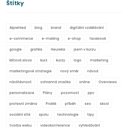
Štítky
AIprehled
blog
brand
digitální vzdělávání
e-commerce
e-mailing
e-shop
facebook
google
grafika
Heureka
jsem v kurzu
klíčová slova
kurz
kurzy
logo
marketing
marketingové strategie
nový směr
návod
návštěvnost
ochranná značka
online
Overviews
personalizace
Plány
pozornost
ppc
profesní změna
Proklik
příběh
seo
skool
sociální sítě
spolu
technologie
tipy
tvorba webu
videokonference
vyhledávání