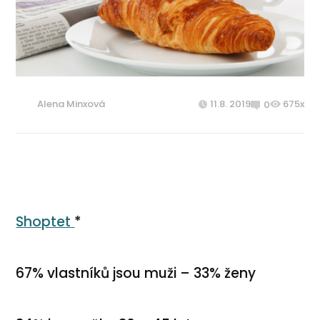
Alena Minxová
11.8. 2019
675x
0
Shoptet
*
67% vlastníků jsou muži – 33% ženy