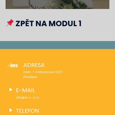
ZPĚT NA MODUL 1
ADRESA
nám. T.G.Masaryka 121/11
Prostějov
E-MAIL
info@a-v-o.cz
TELEFON