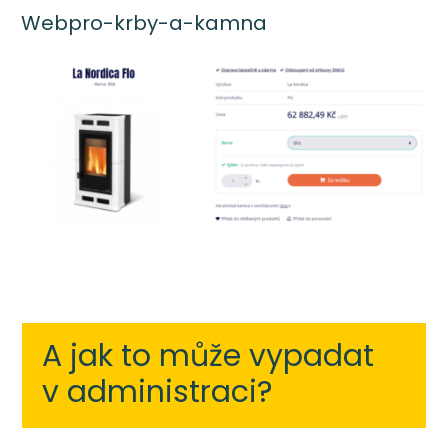
Webpro-krby-a-kamna
A jak to může vypadat
v administraci?